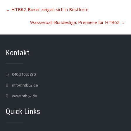
Post
←
HTB62-Boxer zeigen sich in Bestform
navigation
Wasserball-Bundesliga: Premiere für HTB62
→
Kontakt
040-21065830
info@htb62.de
www.htb62.de
Quick Links