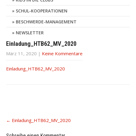
SCHUL-KOOPERATIONEN
BESCHWERDE-MANAGEMENT
NEWSLETTER
Einladung_HTB62_MV_2020
März 11, 2020
|
Keine Kommentare
Einladung_HTB62_MV_2020
Post
←
Einladung_HTB62_MV_2020
navigation
Schreibe einen Kommentar