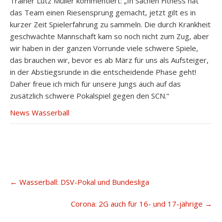
Trainer Lutz Müller kommentiert: „In Sachen Fitness hat
das Team einen Riesensprung gemacht, jetzt gilt es in
kurzer Zeit Spielerfahrung zu sammeln. Die durch Krankheit
geschwächte Mannschaft kam so noch nicht zum Zug, aber
wir haben in der ganzen Vorrunde viele schwere Spiele,
das brauchen wir, bevor es ab März für uns als Aufsteiger,
in der Abstiegsrunde in die entscheidende Phase geht!
Daher freue ich mich für unsere Jungs auch auf das
zusätzlich schwere Pokalspiel gegen den SCN.“
News Wasserball
Post
←
Wasserball: DSV-Pokal und Bundesliga
navigation
Corona: 2G auch für 16- und 17-jährige
→