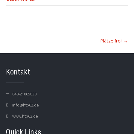
Post
Plätze frei!
→
navigation
Kontakt
040-21065830
info@htb62.de
www.htb62.de
Quick Links