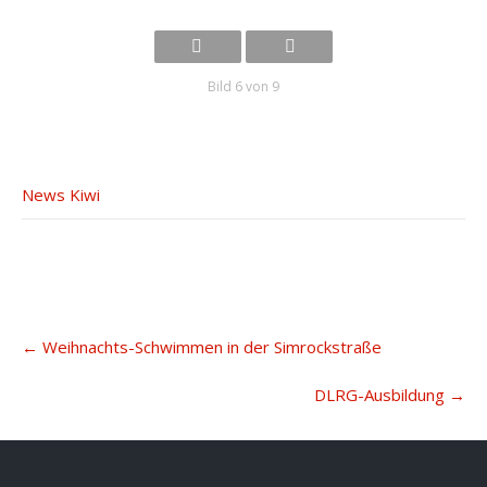
Bild 6 von 9
News Kiwi
Post
←
Weihnachts-Schwimmen in der Simrockstraße
navigation
DLRG-Ausbildung
→