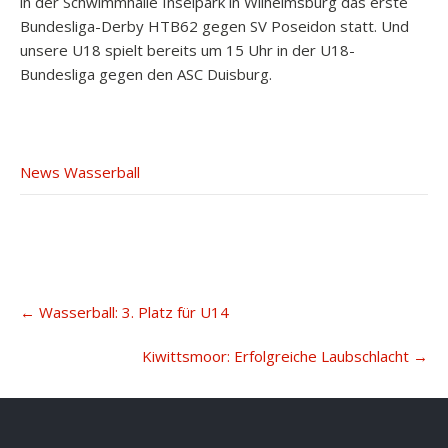
in der Schwimmhalle Inselpark in Wilhelmsburg das erste
Bundesliga-Derby HTB62 gegen SV Poseidon statt. Und
unsere U18 spielt bereits um 15 Uhr in der U18-
Bundesliga gegen den ASC Duisburg.
News Wasserball
Post
←
Wasserball: 3. Platz für U14
navigation
Kiwittsmoor: Erfolgreiche Laubschlacht
→