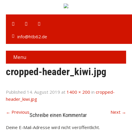
info@htb62.de
Menu
cropped-header_kiwi.jpg
Published
14. August 2019
at
1400 × 200
in
cropped-
header_kiwi.jpg
←
Previous
Next
→
Schreibe einen Kommentar
Deine E-Mail-Adresse wird nicht veröffentlicht.