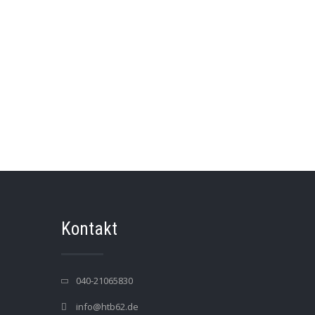
Kontakt
040-21065830
info@htb62.de