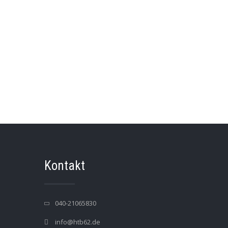
Kontakt
040-21065830
info@htb62.de