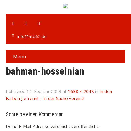
info@htb62.de
Menu
bahman-hosseinian
Published
14. Februar 2023
at
1638 × 2048
in
In den
Farben getrennt – in der Sache vereint!
Schreibe einen Kommentar
Deine E-Mail-Adresse wird nicht veröffentlicht.