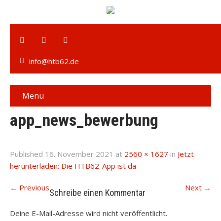
info@htb62.de
Menu
app_news_bewerbung
Published
16. November 2021
at
2560 × 1627
in
Jetzt
herunterladen: Die HTB62-App ist da
←
Previous
Next
→
Schreibe einen Kommentar
Deine E-Mail-Adresse wird nicht veröffentlicht.