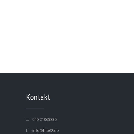
Kontakt
040-21065830
info@htb62.de