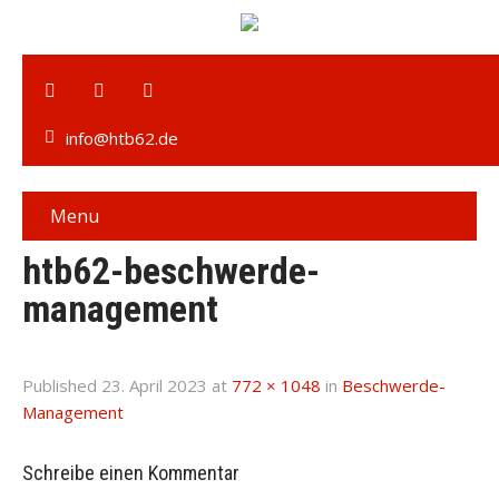
info@htb62.de
Menu
htb62-beschwerde-
management
Published
23. April 2023
at
772 × 1048
in
Beschwerde-
Management
Schreibe einen Kommentar