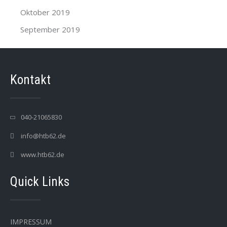
Oktober 2019
September 2019
Kontakt
040-21065830
info@htb62.de
www.htb62.de
Quick Links
IMPRESSUM