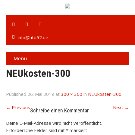
info@htb62.de
Menu
NEUkosten-300
Published
26. Mai 2019
at
300 × 300
in
NEUkosten-300
←
Previous
Next
→
Schreibe einen Kommentar
Deine E-Mail-Adresse wird nicht veröffentlicht.
Erforderliche Felder sind mit
*
markiert