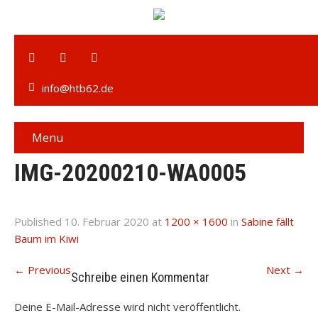
info@htb62.de
Menu
IMG-20200210-WA0005
Published
10. Februar 2020
at
1200 × 1600
in
Sabine fällt
Baum im Kiwi
←
Previous
Next
→
Schreibe einen Kommentar
Deine E-Mail-Adresse wird nicht veröffentlicht.