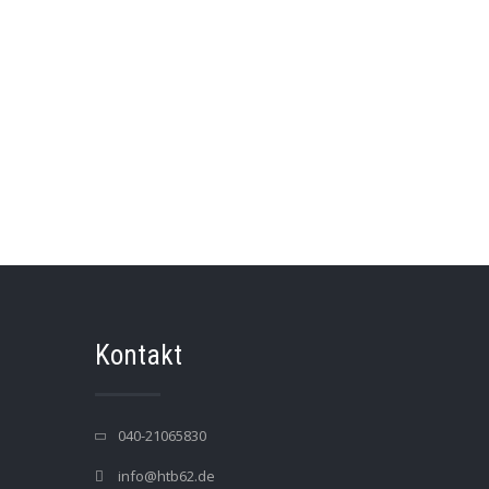
Kontakt
040-21065830
info@htb62.de