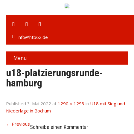
info@htb62.de
Menu
u18-platzierungsrunde-
hamburg
Published
3. Mai 2022
at
1290 × 1293
in
U18 mit Sieg und
Niederlage in Bochum
←
Previous
Schreibe einen Kommentar