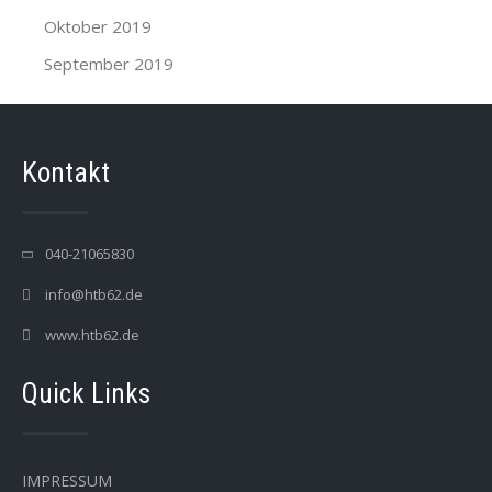
Oktober 2019
September 2019
Kontakt
040-21065830
info@htb62.de
www.htb62.de
Quick Links
IMPRESSUM