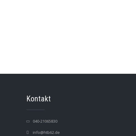
Kontakt
040-21065830
info@htb62.de