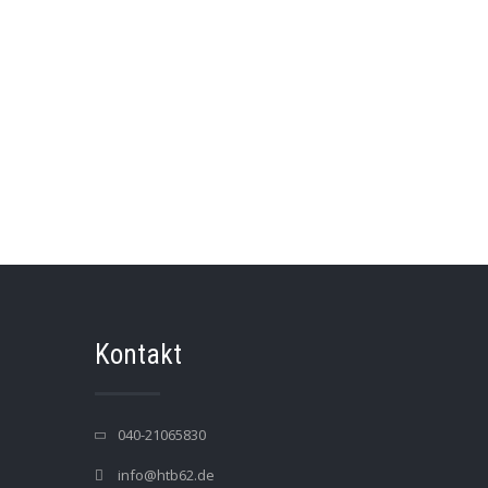
Kontakt
040-21065830
info@htb62.de