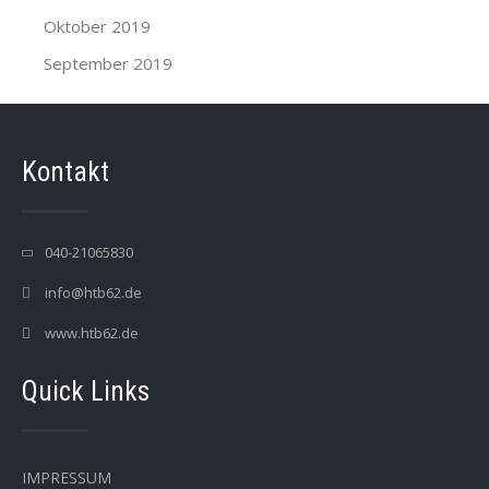
Oktober 2019
September 2019
Kontakt
040-21065830
info@htb62.de
www.htb62.de
Quick Links
IMPRESSUM