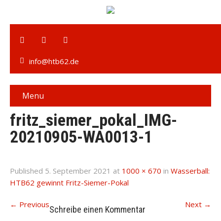
info@htb62.de
Menu
fritz_siemer_pokal_IMG-
20210905-WA0013-1
Published
5. September 2021
at
1000 × 670
in
Wasserball:
HTB62 gewinnt Fritz-Siemer-Pokal
←
Previous
Next
→
Schreibe einen Kommentar