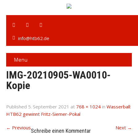
info@htb62.de
Menu
IMG-20210905-WA0010-
Kopie
Published
5. September 2021
at
768 × 1024
in
Wasserball:
HTB62 gewinnt Fritz-Siemer-Pokal
←
Previous
Next
→
Schreibe einen Kommentar