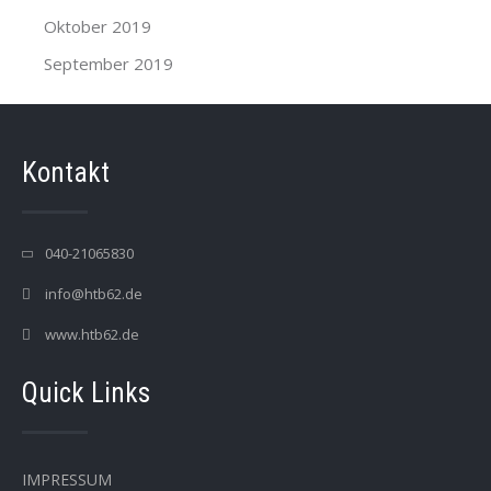
Oktober 2019
September 2019
Kontakt
040-21065830
info@htb62.de
www.htb62.de
Quick Links
IMPRESSUM