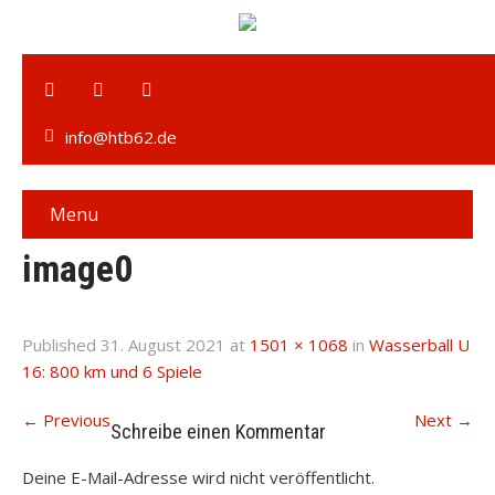
info@htb62.de
Menu
image0
Published
31. August 2021
at
1501 × 1068
in
Wasserball U
16: 800 km und 6 Spiele
←
Previous
Next
→
Schreibe einen Kommentar
Deine E-Mail-Adresse wird nicht veröffentlicht.