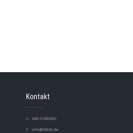
Kontakt
040-21065830
info@htb62.de