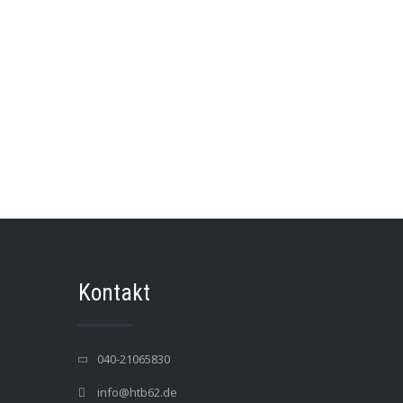
Kontakt
040-21065830
info@htb62.de