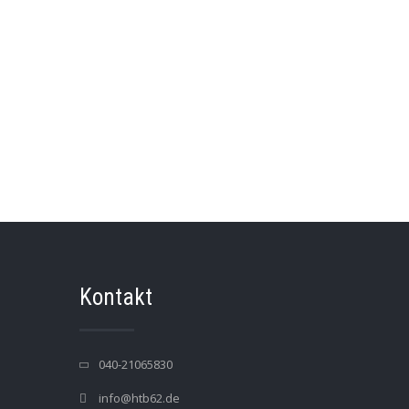
Kontakt
040-21065830
info@htb62.de