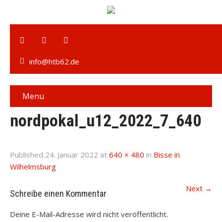
info@htb62.de
Menu
nordpokal_u12_2022_7_640
Published
24. Januar 2022
at
640 × 480
in
Bisse in
Wilhelmsburg
Next
→
Schreibe einen Kommentar
Deine E-Mail-Adresse wird nicht veröffentlicht.