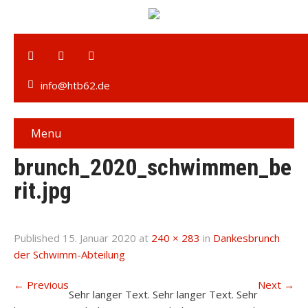
info@htb62.de
Menu
brunch_2020_schwimmen_be
rit.jpg
Published
15. Januar 2020
at
240 × 283
in
Dankesbrunch
der Schwimm-Abteilung
←
Previous
Next
→
Sehr langer Text. Sehr langer Text. Sehr