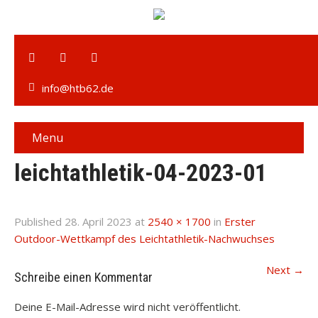
info@htb62.de
Menu
leichtathletik-04-2023-01
Published
28. April 2023
at
2540 × 1700
in
Erster
Outdoor-Wettkampf des Leichtathletik-Nachwuchses
Next
→
Schreibe einen Kommentar
Deine E-Mail-Adresse wird nicht veröffentlicht.