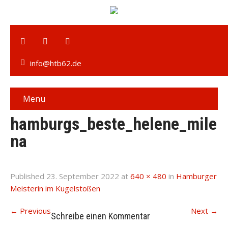
info@htb62.de
Menu
hamburgs_beste_helene_mile
na
Published
23. September 2022
at
640 × 480
in
Hamburger
Meisterin im Kugelstoßen
←
Previous
Next
→
Schreibe einen Kommentar