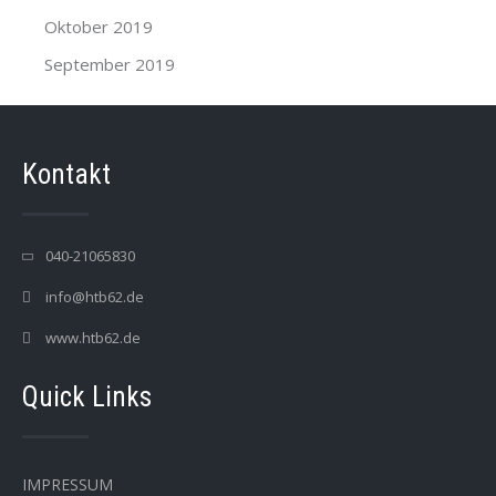
Oktober 2019
September 2019
Kontakt
040-21065830
info@htb62.de
www.htb62.de
Quick Links
IMPRESSUM