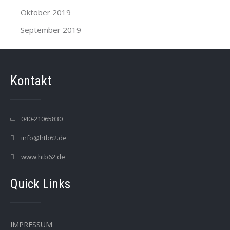
Oktober 2019
September 2019
Kontakt
040-21065830
info@htb62.de
www.htb62.de
Quick Links
IMPRESSUM