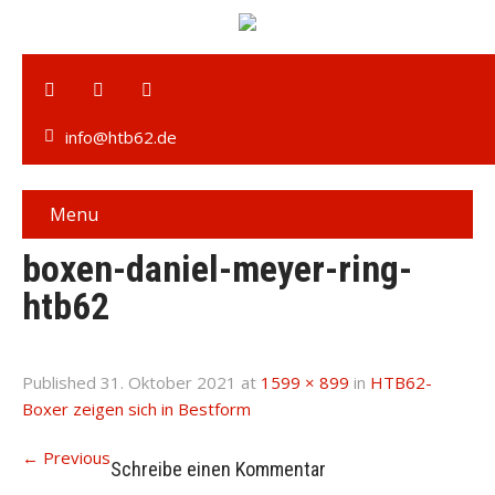
info@htb62.de
Menu
boxen-daniel-meyer-ring-
htb62
Published
31. Oktober 2021
at
1599 × 899
in
HTB62-
Boxer zeigen sich in Bestform
←
Previous
Schreibe einen Kommentar