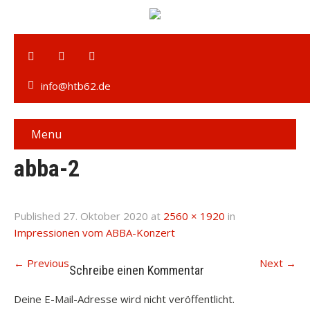
info@htb62.de
Menu
abba-2
Published
27. Oktober 2020
at
2560 × 1920
in
Impressionen vom ABBA-Konzert
←
Previous
Next
→
Schreibe einen Kommentar
Deine E-Mail-Adresse wird nicht veröffentlicht.