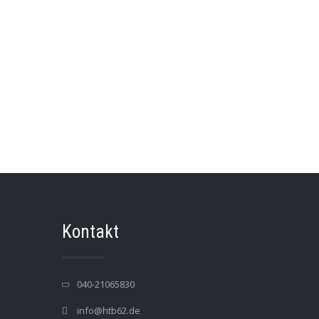
Kontakt
040-21065830
info@htb62.de