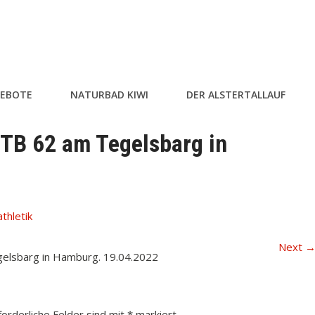
EBOTE
NATURBAD KIWI
DER ALSTERTALLAUF
HTB 62 am Tegelsbarg in
athletik
Next
egelsbarg in Hamburg. 19.04.2022
forderliche Felder sind mit
*
markiert