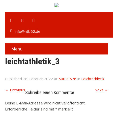
info@htb62.de
Menu
leichtathletik_3
Published
28. Februar 2022
at
500 × 576
in
Leichtathletik
←
Previous
Next
→
Schreibe einen Kommentar
Deine E-Mail-Adresse wird nicht veröffentlicht.
Erforderliche Felder sind mit
*
markiert