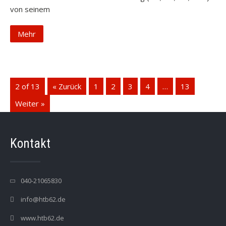
von seinem
Mehr
2 of 13
« Zurück
1
2
3
4
…
13
Weiter »
Kontakt
040-21065830
info@htb62.de
www.htb62.de